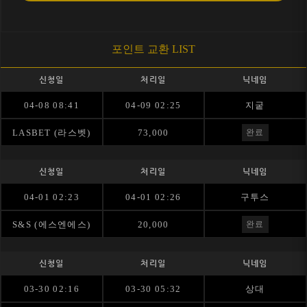
포인트 교환 LIST
신청일
처리일
닉네임
04-08 08:41
04-09 02:25
지궅
LASBET (라스벳)
73,000
완료
신청일
처리일
닉네임
04-01 02:23
04-01 02:26
구투스
S&S (에스엔에스)
20,000
완료
신청일
처리일
닉네임
03-30 02:16
03-30 05:32
상대