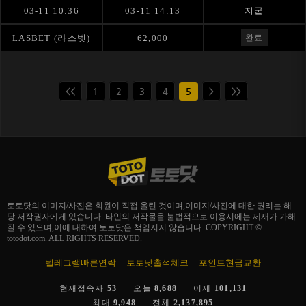
03-11 10:36
03-11 14:13
지궅
LASBET (라스벳)
62,000
완료
<<
1
2
3
4
5
>
>>
토토닷의 이미지/사진은 회원이 직접 올린 것이며,이미지/사진에 대한 권리는 해
당 저작권자에게 있습니다. 타인의 저작물을 불법적으로 이용시에는 제재가 가해
질 수 있으며,이에 대하여 토토닷은 책임지지 않습니다. COPYRIGHT ©
totodot.com. ALL RIGHTS RESERVED.
텔레그램빠른연락
토토닷출석체크
포인트현금교환
현재접속자
53
오늘
8,688
어제
101,131
최대
9,948
전체
2,137,895