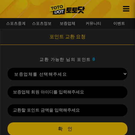
스포츠중계
스포츠정보
보증업체
커뮤니티
이벤트
포인트 교환 요청
0
교환 가능한
님의 포인트
확인