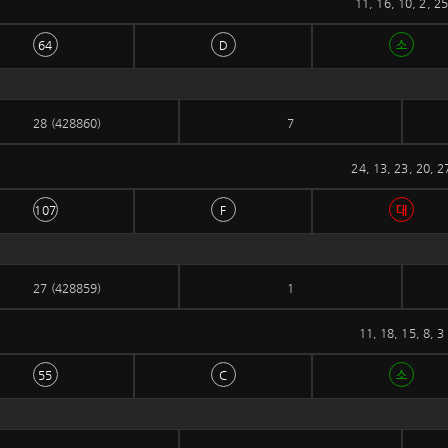
11, 16, 10, 2, 2
64
D
소
28 (428860)
7
24, 13, 23, 20, 2
107
F
대
27 (428859)
1
11, 18, 15, 8, 3
55
C
소