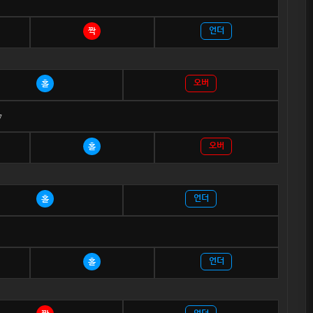
5
언더
짝
오버
홀
7
오버
홀
언더
홀
언더
홀