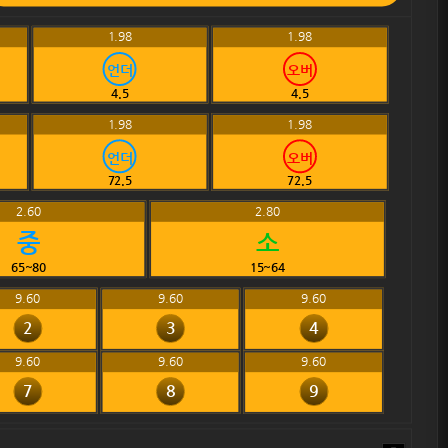
1.98
1.98
언더
오버
4.5
4.5
1.98
1.98
언더
오버
72.5
72.5
2.60
2.80
중
소
65~80
15~64
9.60
9.60
9.60
2
3
4
9.60
9.60
9.60
7
8
9