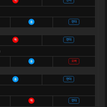
언더
짝
언더
홀
언더
짝
1
오버
홀
언더
홀
언더
짝