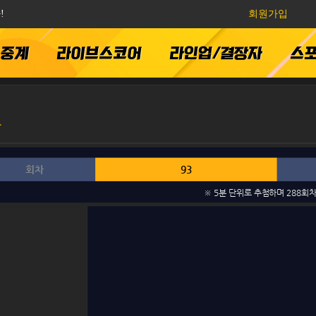
!
회원가입
츠중계
라이브스코어
라인업/결장자
스
볼
회차
93
※ 5분 단위로 추첨하며 288회