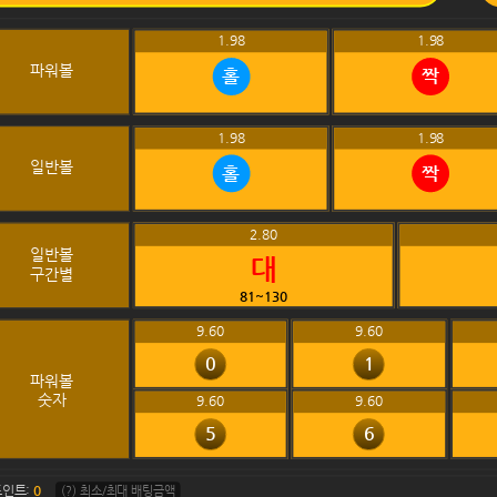
1.98
1.98
파워볼
홀
짝
1.98
1.98
일반볼
홀
짝
2.80
일반볼
대
구간별
81~130
9.60
9.60
0
1
파워볼
숫자
9.60
9.60
5
6
포인트:
0
(?) 최소/최대 배팅금액