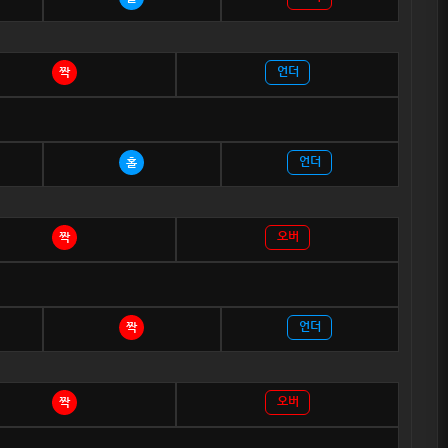
언더
짝
언더
홀
오버
짝
언더
짝
오버
짝