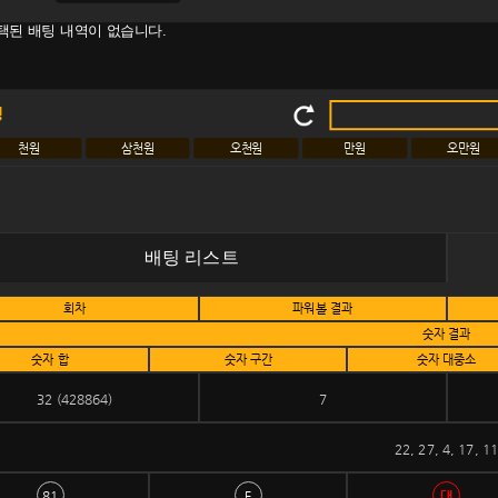
택된 배팅 내역이 없습니다.
팅
천원
삼천원
오천원
만원
오만원
배팅 리스트
회차
파워볼 결과
숫자 결과
숫자 합
숫자 구간
숫자 대중소
32 (428864)
7
22, 27, 4, 17, 1
81
F
대