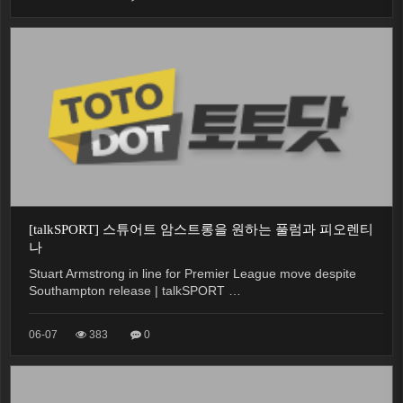
[talkSPORT] 스튜어트 암스트롱을 원하는 풀럼과 피오렌티
나
Stuart Armstrong in line for Premier League move despite
Southampton release | talkSPORT …
06-07
383
0