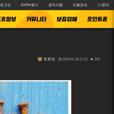
로그인
ID/PW찾기
공지사항
이용안내
1:1문의
포츠정보
커뮤니티
보증업체
포인트존
토토닷
2026-01-19 21:21
243