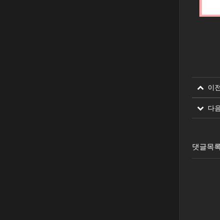
이전
다음
댓글목