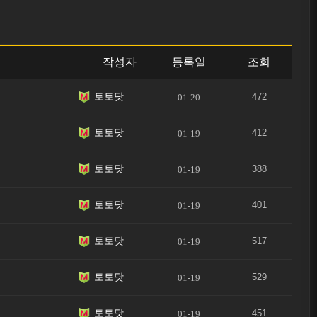
작성자
등록일
조회
토토닷
472
01-20
토토닷
412
01-19
토토닷
388
01-19
토토닷
401
01-19
토토닷
517
01-19
토토닷
529
01-19
토토닷
451
01-19