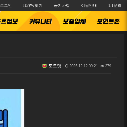
로그인
ID/PW찾기
공지사항
이용안내
1:1문의
포츠정보
커뮤니티
보증업체
포인트존
토토닷
2025-12-12 09:21
279