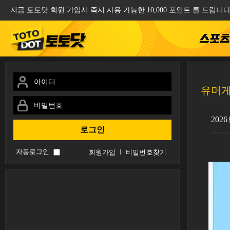
자
일
회
지금 토토닷 회원 가입시 즉시 사용 가능한 10,000 포인트 를 드립니다
스포
유머
202
자동로그인
회원가입
비밀번호찾기
본문