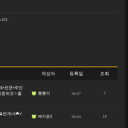
니다.
작성자
등록일
조회
래•전문•주민
뿅뿅이
허증위조✨졸
7
08-07
⛳번개녀☘️⚡
메카윤2
14
08-04