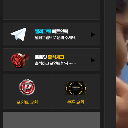
포인트 교환
쿠폰 교환