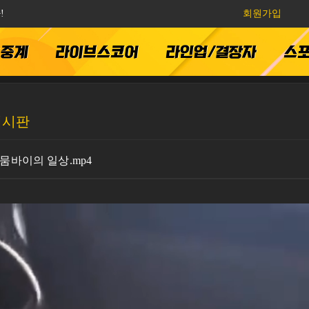
!
회원가입
츠중계
라이브스코어
라인업/결장자
스
게시판
뭄바이의 일상.mp4