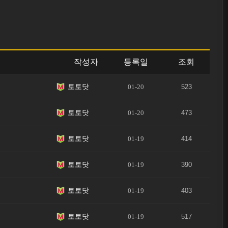
작성자
등록일
조회
토토닷
523
01-20
토토닷
473
01-20
토토닷
414
01-19
토토닷
390
01-19
토토닷
403
01-19
토토닷
517
01-19