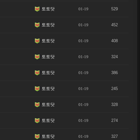
토토닷
529
01-19
토토닷
452
01-19
토토닷
408
01-19
토토닷
324
01-19
토토닷
386
01-19
토토닷
245
01-19
토토닷
328
01-19
토토닷
274
01-19
토토닷
327
01-19