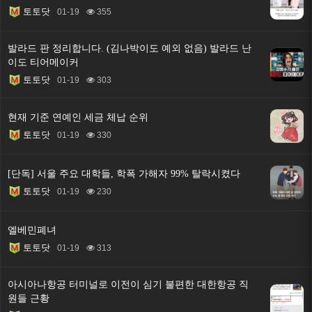
토토닷
01-19
355
발라드 판 정리합니다. (김나박이도 예외 없음) 발라드 난
이도 티어메이커
토토닷
01-19
303
현재 기준 연예인 세금 체납 순위
토토닷
01-19
330
[단독] 서울 주요 대학들, 학폭 가해자 99% 탈락시켰다
토토닷
01-19
230
엘베민폐녀
토토닷
01-19
313
아시아나항공 터미널로 이전이 심기 불편한 대한항공 직
원들 근황