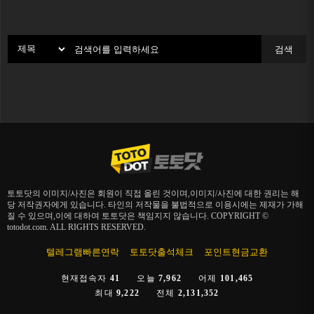
검색
토토닷의 이미지/사진은 회원이 직접 올린 것이며,이미지/사진에 대한 권리는 해
당 저작권자에게 있습니다. 타인의 저작물을 불법적으로 이용시에는 제재가 가해
질 수 있으며,이에 대하여 토토닷은 책임지지 않습니다. COPYRIGHT ©
totodot.com. ALL RIGHTS RESERVED.
텔레그램빠른연락
토토닷출석체크
포인트현금교환
현재접속자
41
오늘
7,962
어제
101,465
최대
9,222
전체
2,131,352