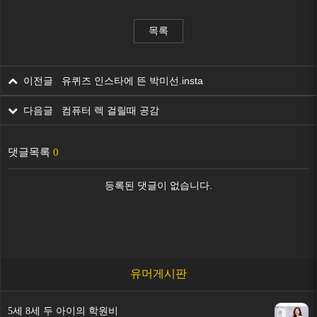
목록
이전글 유퀴즈 인스타에 뜬 박미선.insta
다음글 컴퓨터 렉 걸릴때 공감
댓글목록
0
등록된 댓글이 없습니다.
유머게시판
5세 8세 두 아이의 학원비