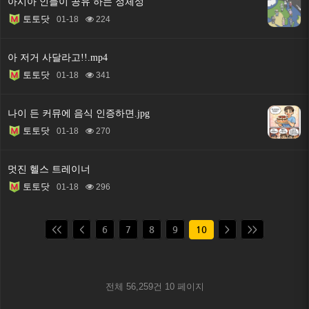
아시아 인들이 공유 하는 정체성
토토닷
01-18
224
아 저거 사달라고!!.mp4
토토닷
01-18
341
나이 든 커뮤에 음식 인증하면.jpg
토토닷
01-18
270
멋진 헬스 트레이너
토토닷
01-18
296
<<
<
6
7
8
9
10
>
>>
전체 56,259건
10 페이지