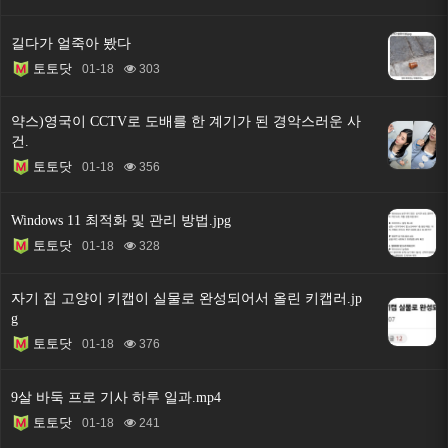
길다가 얼죽아 봤다
토토닷
01-18
303
약스)영국이 CCTV로 도배를 한 계기가 된 경악스러운 사
건.
토토닷
01-18
356
Windows 11 최적화 및 관리 방법.jpg
토토닷
01-18
328
자기 집 고양이 키캡이 실물로 완성되어서 올린 키캡러.jp
g
토토닷
01-18
376
9살 바둑 프로 기사 하루 일과.mp4
토토닷
01-18
241