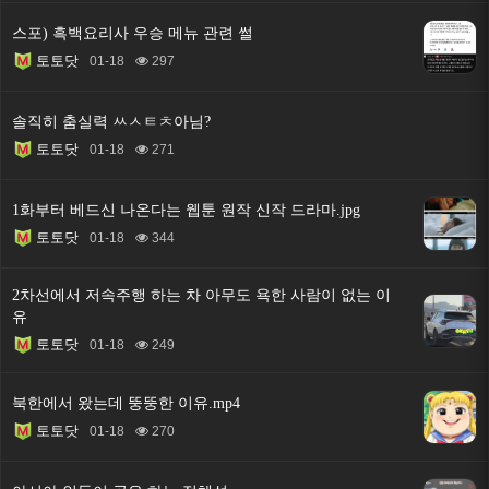
스포) 흑백요리사 우승 메뉴 관련 썰
토토닷
01-18
297
솔직히 춤실력 ㅆㅅㅌㅊ아님?
토토닷
01-18
271
1화부터 베드신 나온다는 웹툰 원작 신작 드라마.jpg
토토닷
01-18
344
2차선에서 저속주행 하는 차 아무도 욕한 사람이 없는 이
유
토토닷
01-18
249
북한에서 왔는데 뚱뚱한 이유.mp4
토토닷
01-18
270