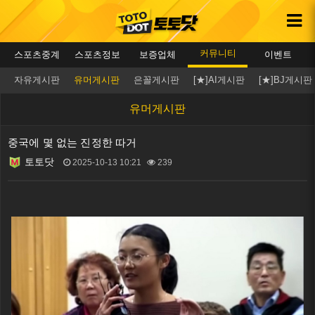
커뮤니티
스포츠중계
스포츠정보
보증업체
이벤트
자유게시판
유머게시판
은꼴게시판
[★]AI게시판
[★]BJ게시판
유머게시판
중국에 몇 없는 진정한 따거
토토닷
2025-10-13 10:21
239
본문