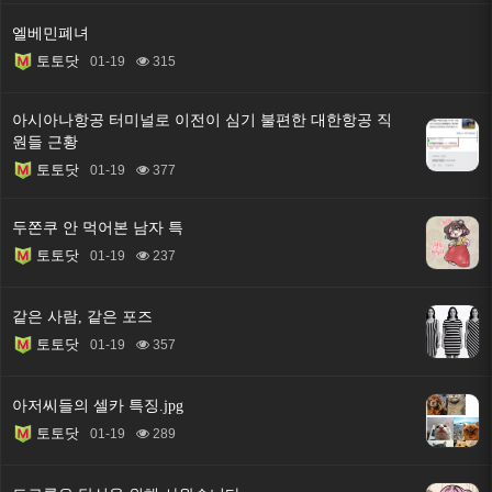
엘베민폐녀
토토닷
01-19
315
아시아나항공 터미널로 이전이 심기 불편한 대한항공 직
원들 근황
토토닷
01-19
377
두쫀쿠 안 먹어본 남자 특
토토닷
01-19
237
같은 사람, 같은 포즈
토토닷
01-19
357
아저씨들의 셀카 특징.jpg
토토닷
01-19
289