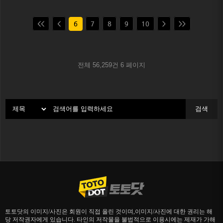
<<
<
6
7
8
9
10
>
>>
전체 56,259건
6 페이지
검색
토토닷의 이미지/사진은 회원이 직접 올린 것이며,이미지/사진에 대한 권리는 해
당 저작권자에게 있습니다. 타인의 저작물을 불법적으로 이용시에는 제재가 가해