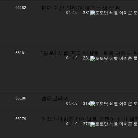
현재 기준 연예인 세금 체납 순위
56182
01-19
331
토
[단독] 서울 주요 대학들, 학폭 가해자 
56181
01-19
231
토
엘베민폐녀
56180
01-19
314
토
아시아나항공 터미널로 이전이 심기 불
56179
01-19
376
토