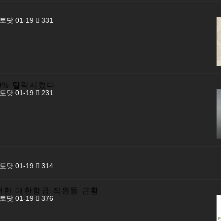
토닷
01-19
331
99% 탈락시켰다
토닷
01-19
231
토닷
01-19
314
편한 대한항공 직원들 근황
토닷
01-19
376