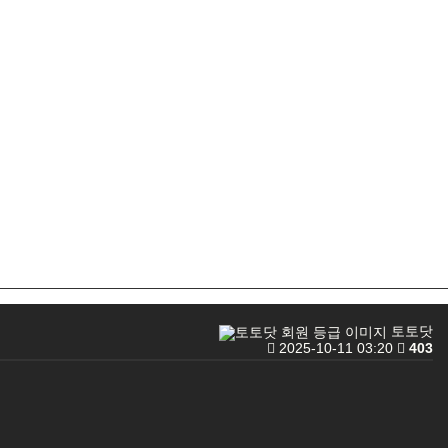
토토닷
2025-10-11 03:20
403