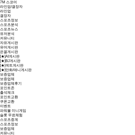
7M 스코어
라인업/결장자
라인업
결장자
스포츠정보
스포츠분석
스포츠뉴스
유저분석
커뮤니티
자유게시판
유머게시판
은꼴게시판
[★]AI게시판
[★]BJ게시판
[★]섹트게시판
[★]만화/애니게시판
보증업체
보증업체
보증업체후기
포인트존
출석체크
포인트교환
쿠폰교환
이벤트
파워볼 미니게임
슬롯 무료체험
스포츠중계
스포츠정보
보증업체
커뮤니티