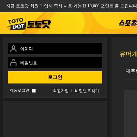
자
일
회
지금 토토닷 회원 가입시 즉시 사용 가능한 10,000 포인트 를 드립니다
스포
유머
제주도
자동로그인
회원가입
비밀번호찾기
본문