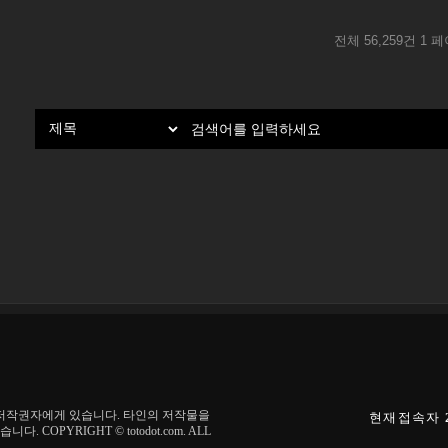
전체 56,259건
1 
 저작권자에게 있습니다. 타인의 저작물을
현재접속자
PYRIGHT © totodot.com. ALL