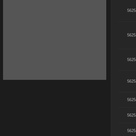
5625
5625
5625
5625
5625
5625
5625