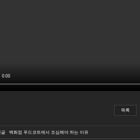
목록
글 백화점 푸드코트에서 조심해야 하는 이유