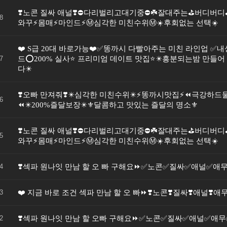
❣️노콘 질싸 애널❣️⛔다리벌리고대기중⛔☘️잘대주는⛳버디버디
8
와꾸⚡몸매⚡마인드⚡Ⓜ️심각한 미친수위Ⓜ️☀️후회없는 선택☀️
❤️ S급 20대 바로가능❤️✅똥까시 다빨아주는 미친 라인업 ✅
7
드⭕200% 실사⭐ 프리미엄 데이트 맛집⭐✴️흥분되는밤 만들
다✴️
❣️오빠 만져줘❣️✴️심각한 미친수위✴️⚡똥까시맛집⚡⏪극강하
6
⏪✴️200%즐달보장✴️⚜️달콤하고 맛있는 즐달의 명소⚜️
❣️노콘 질싸 애널❣️⛔다리벌리고대기중⛔☘️잘대주는⛳버디버디
5
와꾸⚡몸매⚡마인드⚡Ⓜ️심각한 미친수위Ⓜ️☀️후회없는 선택☀️
4
❣️섹파 원나잇 만남 할 오 빠 구해요⏩✅노콘✅질싸✅애널✅애
3
❤️ 지금 바로 조건 섹파 만남 할 오 빠⏩❣️노콘❣️질싸❣️애널❣️애무
2
❣️섹파 원나잇 만남 할 오빠 구해요⏩✅노콘✅질싸✅애널✅애