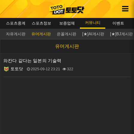
커뮤니티
스포츠중계
스포츠정보
보증업체
이벤트
자유게시판
유머게시판
은꼴게시판
[★]AI게시판
[★]BJ게시판
유머게시판
와칸다 같다는 일본의 기술력
토토닷
2025-09-12 23:21
322
본문