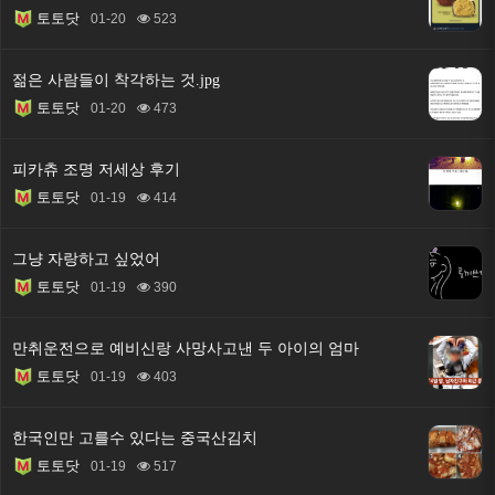
토토닷
01-20
523
젊은 사람들이 착각하는 것.jpg
토토닷
01-20
473
피카츄 조명 저세상 후기
토토닷
01-19
414
그냥 자랑하고 싶었어
토토닷
01-19
390
만취운전으로 예비신랑 사망사고낸 두 아이의 엄마
토토닷
01-19
403
한국인만 고를수 있다는 중국산김치
토토닷
01-19
517