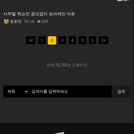
사무엘 잭슨만 광선검이 보라색인 이유
토토닷
01-19
329
<<
1
2
3
4
5
>
>>
전체 56,259건
2 페이지
검색