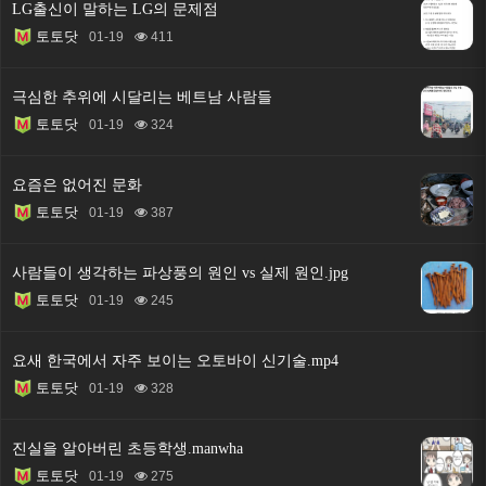
LG출신이 말하는 LG의 문제점
토토닷
01-19
411
극심한 추위에 시달리는 베트남 사람들
토토닷
01-19
324
요즘은 없어진 문화
토토닷
01-19
387
사람들이 생각하는 파상풍의 원인 vs 실제 원인.jpg
토토닷
01-19
245
요새 한국에서 자주 보이는 오토바이 신기술.mp4
토토닷
01-19
328
진실을 알아버린 초등학생.manwha
토토닷
01-19
275