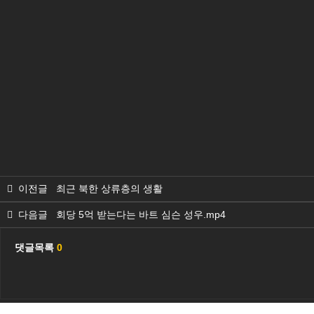
이전글 최근 북한 상류층의 생활
다음글 회당 5억 받는다는 바트 심슨 성우.mp4
댓글목록
0