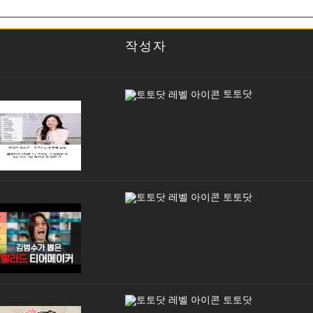
작성자
토토닷
토토닷
토토닷