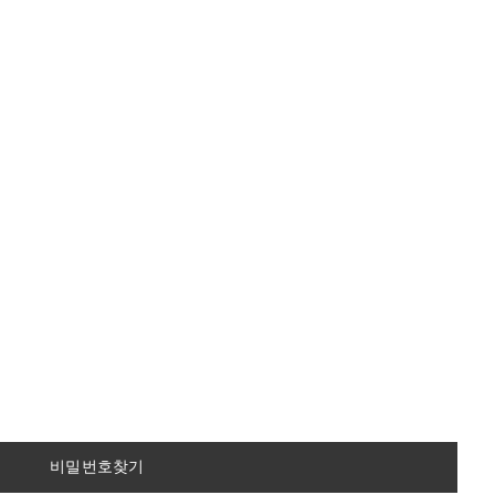
비밀번호찾기