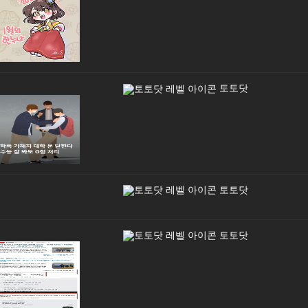
토토닷
토토닷
토토닷