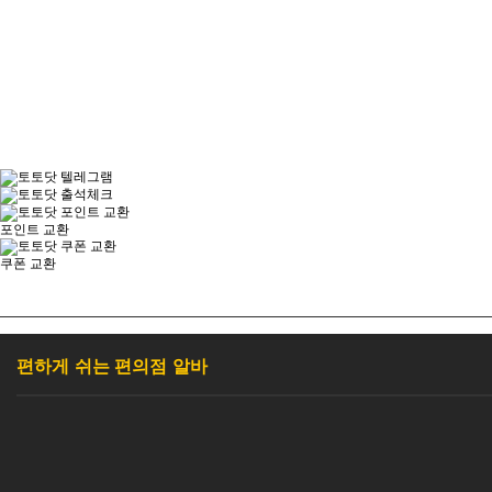
포인트 교환
쿠폰 교환
유머게시판
편하게 쉬는 편의점 알바
본문