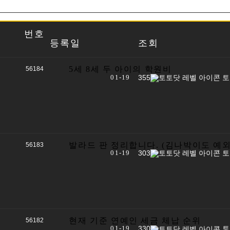
유머게시판
번호
등록일
조회
5세 8세 두 아이의 학원비
56184
01-19
355
토
발라드 판 정리합니다. (김나박이도 예
56183
01-19
303
토
현재 기준 연예인 세금 체납 순위
56182
01-19
330
토