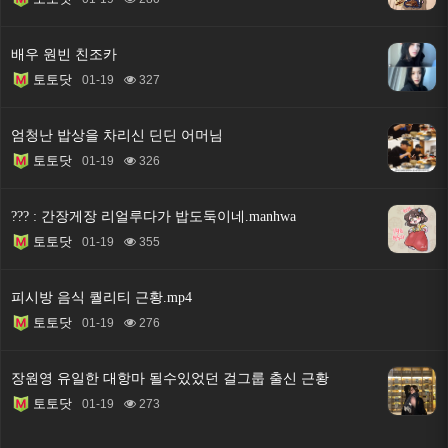
배우 원빈 친조카
토토닷
01-19
327
엄청난 밥상을 차리신 딘딘 어머님
토토닷
01-19
326
??? : 간장게장 리얼루다가 밥도둑이네.manhwa
토토닷
01-19
355
피시방 음식 퀄리티 근황.mp4
토토닷
01-19
276
장원영 유일한 대항마 될수있었던 걸그룹 출신 근황
토토닷
01-19
273