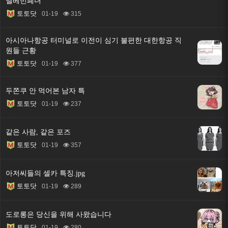
엘베민폐녀
토토닷
01-19
315
아시아나항공 터미널로 이전이 심기 불편한 대한항공 직
원들 근황
토토닷
01-19
377
두쫀쿠 안 먹어본 남자 특
토토닷
01-19
237
같은 사람, 같은 포즈
토토닷
01-19
357
아저씨들의 셀카 특징.jpg
토토닷
01-19
289
도로롱은 당신을 위해 사왔습니다
토토닷
01-19
280