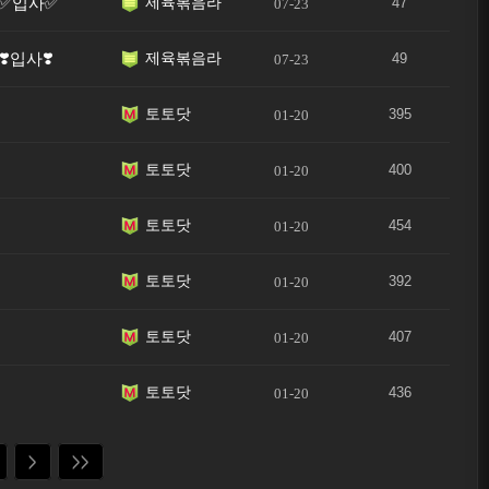
제육볶음라
무✅입사✅
47
07-23
제육볶음라
️입사❣️
49
07-23
토토닷
395
01-20
토토닷
400
01-20
토토닷
454
01-20
토토닷
392
01-20
토토닷
407
01-20
토토닷
436
01-20
>
>>