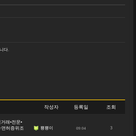
니다.
작성자
등록일
조회
거래•전문•
뿅뿅이
작⭐면허증위조
3
09:04