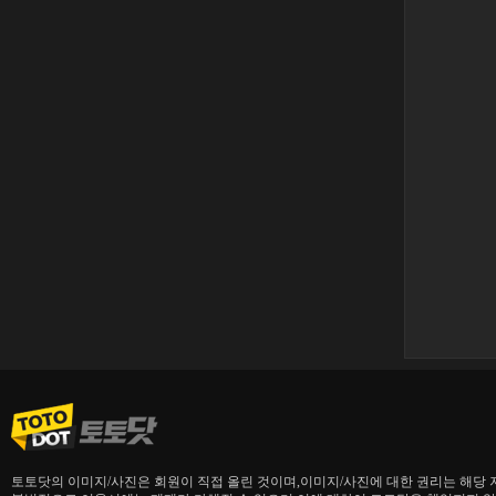
토토닷의 이미지/사진은 회원이 직접 올린 것이며,이미지/사진에 대한 권리는 해당