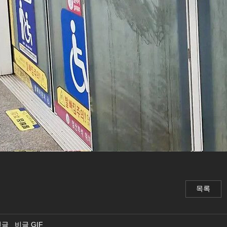
목록
글 비글 GIF