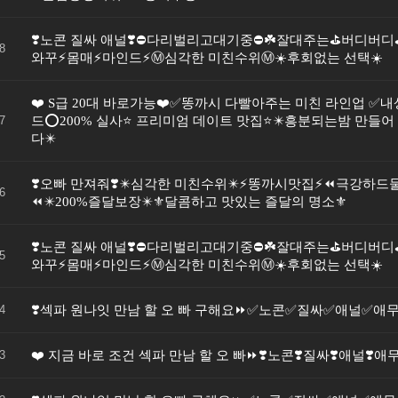
❣️노콘 질싸 애널❣️⛔다리벌리고대기중⛔☘️잘대주는⛳버디버디
8
와꾸⚡몸매⚡마인드⚡Ⓜ️심각한 미친수위Ⓜ️☀️후회없는 선택☀️
❤️ S급 20대 바로가능❤️✅똥까시 다빨아주는 미친 라인업 ✅
7
드⭕200% 실사⭐ 프리미엄 데이트 맛집⭐✴️흥분되는밤 만들
다✴️
❣️오빠 만져줘❣️✴️심각한 미친수위✴️⚡똥까시맛집⚡⏪극강하
6
⏪✴️200%즐달보장✴️⚜️달콤하고 맛있는 즐달의 명소⚜️
❣️노콘 질싸 애널❣️⛔다리벌리고대기중⛔☘️잘대주는⛳버디버디
5
와꾸⚡몸매⚡마인드⚡Ⓜ️심각한 미친수위Ⓜ️☀️후회없는 선택☀️
4
❣️섹파 원나잇 만남 할 오 빠 구해요⏩✅노콘✅질싸✅애널✅애
3
❤️ 지금 바로 조건 섹파 만남 할 오 빠⏩❣️노콘❣️질싸❣️애널❣️애무