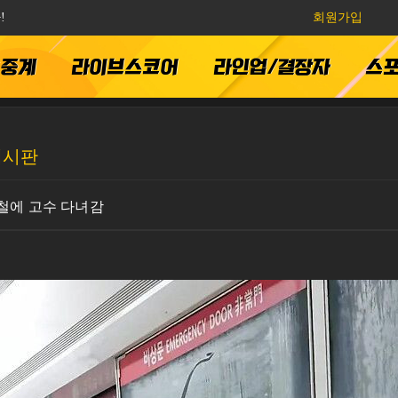
!
회원가입
츠중계
라이브스코어
라인업/결장자
스
게시판
철에 고수 다녀감