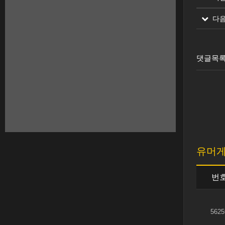
다음
댓글목
유머
번
5625