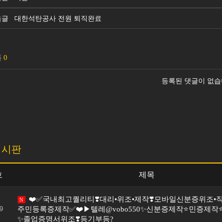
글 대한석탄공사 전원 퇴직완료
록
0
등록된 댓글이 없습
게시판
호
제목
❤️✅국내최고퀄리티❣️대리•위조•제작❣️모바일신분증위조•직
N
9
주민등록증제작✅❤️▶텔레@vobo550✨신분증제작⭐민증제
✨졸업증명서위조❣️등기부등?