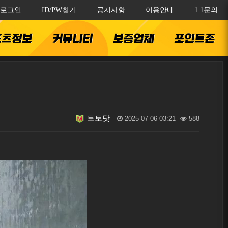
로그인
ID/PW찾기
공지사항
이용안내
1:1문의
포츠정보
커뮤니티
보증업체
포인트존
토토닷
2025-07-06 03:21
588