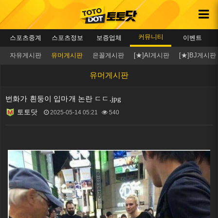
커뮤니티
스포츠중계
스포츠정보
보증업체
이벤트
자유게시판
유머게시판
은꼴게시판
[★]AI게시판
[★]BJ게시판
유머게시판
번화가 흰둥이 입마개 논란 ㄷㄷ.jpg
토토닷
2025-05-14 05:21
540
본문