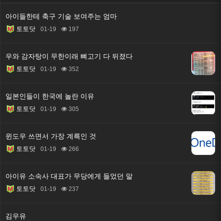
아이들한테 축구 기술 보여주는 엄마
토토닷
01-19
197
우와 감자탕이 무한이래 뼈고기 다 뒤졌다
토토닷
01-19
352
일본인들이 한국에 놀란 이유
토토닷
01-19
305
윈도우 쓰면서 가장 계륵인 것
토토닷
01-19
266
아이유 소속사 대표가 무당에게 들었던 말
토토닷
01-19
237
김우유