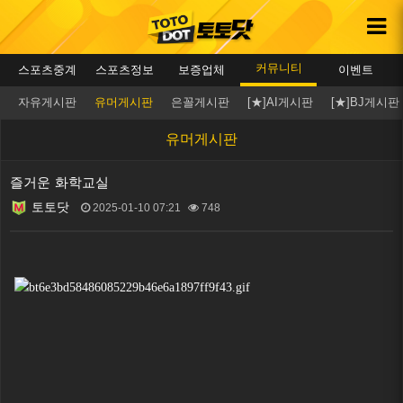
커뮤니티
스포츠중계
스포츠정보
보증업체
이벤트
자유게시판
유머게시판
은꼴게시판
[★]AI게시판
[★]BJ게시판
유머게시판
즐거운 화학교실
토토닷
2025-01-10 07:21
748
본문