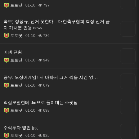
토토닷
01-10
797
속보) 정몽규, 선거 못한다... 대한축구협회 회장 선거 금
지 가처분 인용.news
토토닷
01-10
736
미생 근황
토토닷
01-10
949
공유: 오징어게임? 저 바빠서 그거 찍을 시간 없…
토토닷
01-10
679
맥심모델한테 dm으로 들이대는 스윗남
토토닷
01-10
698
주식투자 명언.jpg
토토닷
01-10
925