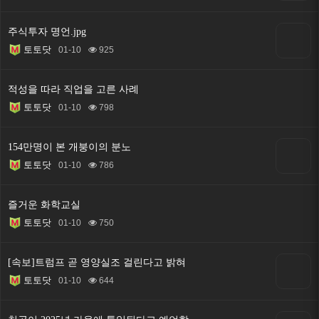
주식투자 명언.jpg
토토닷
01-10
925
적성을 따라 직업을 고른 사례
토토닷
01-10
798
154만명이 본 개붕이의 분노
토토닷
01-10
786
즐거운 화학교실
토토닷
01-10
750
[속보]트럼프 곧 영양실조 걸린다고 밝혀
토토닷
01-10
644