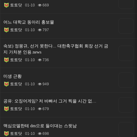
토토닷
01-10
669
어느 대학교 동아리 홍보물
토토닷
01-10
797
속보) 정몽규, 선거 못한다... 대한축구협회 회장 선거 금
지 가처분 인용.news
토토닷
01-10
736
미생 근황
토토닷
01-10
949
공유: 오징어게임? 저 바빠서 그거 찍을 시간 없…
토토닷
01-10
679
맥심모델한테 dm으로 들이대는 스윗남
토토닷
01-10
698