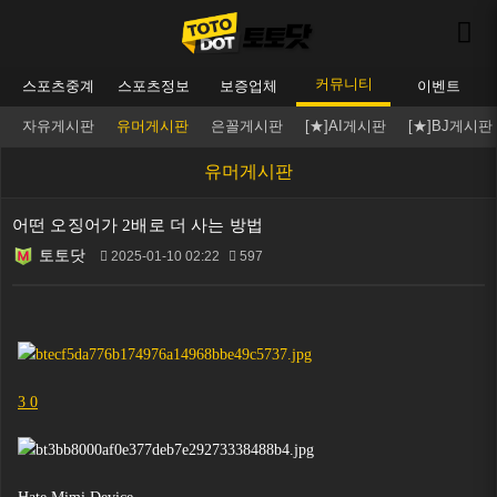
커뮤니티
스포츠중계
스포츠정보
보증업체
이벤트
자유게시판
유머게시판
은꼴게시판
[★]AI게시판
[★]BJ게시판
유머게시판
어떤 오징어가 2배로 더 사는 방법
토토닷
2025-01-10 02:22
597
본문
3
0