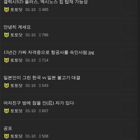
갤럭시S25 플러스, 엑시노스 칩 탑재 가능성
토토닷
01-10
485
안녕히 계세요
토토닷
01-10
786
13년간 가짜 자격증으로 항공사를 속인사람.jpg
토토닷
01-10
714
일본인이 그린 한국 vs 일본 불고기 대결
토토닷
01-10
543
여자친구 방에 참을 인(忍) 자가 있다
토토닷
01-10
607
공포
토토닷
01-10
508