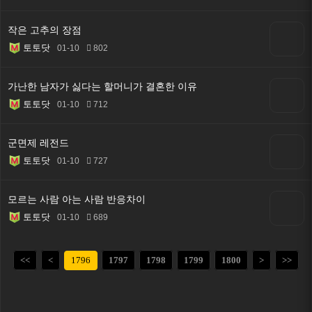
작은 고추의 장점
토토닷
01-10
802
가난한 남자가 싫다는 할머니가 결혼한 이유
토토닷
01-10
712
군면제 레전드
토토닷
01-10
727
모르는 사람 아는 사람 반응차이
토토닷
01-10
689
<<
<
1796
1797
1798
1799
1800
>
>>