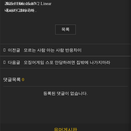
-Razer Huntsman V2 Linear
2025.01.06. 15:10
-Razer Cobra Pro
내시가 그러니까..
-Razer Viper Ultimate
목록
Big Thing
-Hyundai Santa Fe MX5 HEV
이전글 모르는 사람 아는 사람 반응차이
다음글 오징어게임 스포 안당하려면 집밖에 나가지마라
댓글목록
0
등록된 댓글이 없습니다.
유머게시판