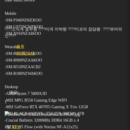
Hate Mimi Device
Mobile
-SM-F946NZKEKOO
-SM-G975NCWFKOO
????소식게 공무원
????미게 지박령
????미코의 잡담왕
·????유머의
-SM-X916NZAIKOO
신????
목록
Wearable
새 글 쓰기
-SM-R950NZSAKOO
-SM-R900NZAAKOO
-SM-R510NZAACB2
-SM-R180NZWAKOO
Desktop
댓글
-AMD Ryzen 7 5800X3D
-MSI MPG B550 Gaming Edge WIFI
1
-MSI GeForce RTX 4070Ti Gaming X Trio 12GB
-WD BLACK SN850X / 750 2TB, MX500 4TB
-Crucial Ballistix 3200MHz DDR4 16GB x 4
-NZXT H5 Flow (with Noctua NF-A12x25)
1등
아삭