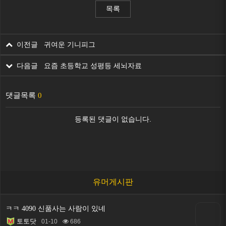
목록
이전글 귀여운 기니피그
다음글 요즘 초등학교 성평등 세뇌자료
댓글목록
0
등록된 댓글이 없습니다.
유머게시판
ㅋㅋ 4090 신품사는 사람이 있네
토토닷
01-10
686