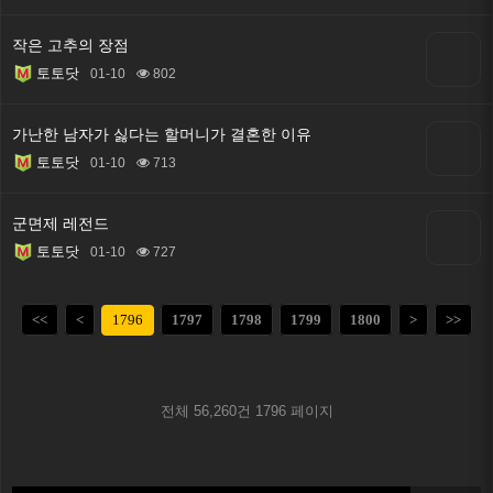
작은 고추의 장점
토토닷
01-10
802
가난한 남자가 싫다는 할머니가 결혼한 이유
토토닷
01-10
713
군면제 레전드
토토닷
01-10
727
<<
<
1796
1797
1798
1799
1800
>
>>
전체 56,260건
1796 페이지