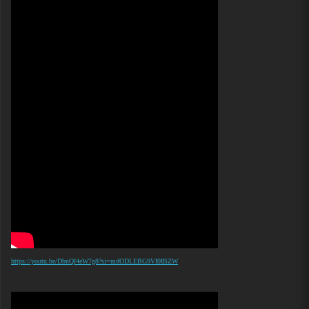
https://youtu.be/DbnQI4eW7g8?si=mdODLEBG9VI0IBZW