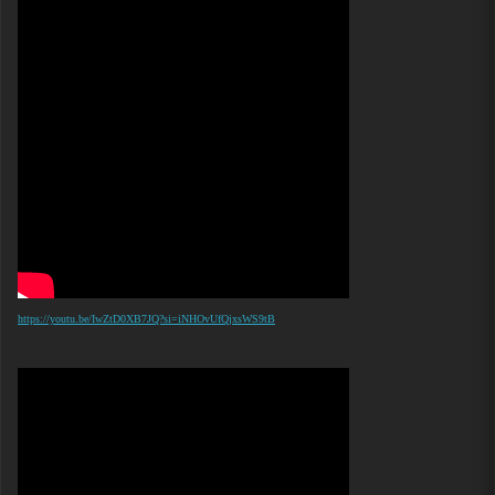
https://youtu.be/IwZtD0XB7JQ?si=iNHOvUfQjxsWS9tB