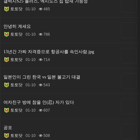
갤럭시S25 플러스, 엑시노스 칩 탑재 가능성
토토닷
01-10
485
안녕히 계세요
토토닷
01-10
786
13년간 가짜 자격증으로 항공사를 속인사람.jpg
토토닷
01-10
714
일본인이 그린 한국 vs 일본 불고기 대결
토토닷
01-10
543
여자친구 방에 참을 인(忍) 자가 있다
토토닷
01-10
607
공포
토토닷
01-10
508