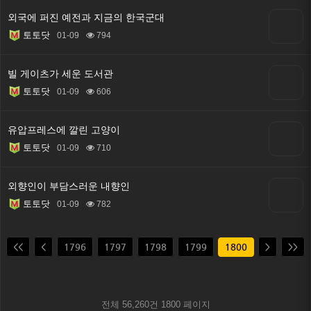
외국에 퍼진 예전과 지금의 한국군대
토토닷
01-09
794
빌 게이츠가 세운 도서관
토토닷
01-09
606
유압프레스에 깔린 고양이
토토닷
01-09
710
외향인이 부담스러운 내향인
토토닷
01-09
782
<<
<
1796
1797
1798
1799
1800
>
>>
전체 56,260건
1800 페이지