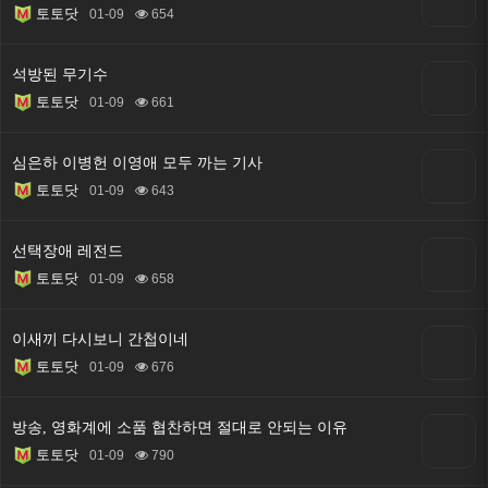
토토닷
01-09
654
석방된 무기수
토토닷
01-09
661
심은하 이병헌 이영애 모두 까는 기사
토토닷
01-09
643
선택장애 레전드
토토닷
01-09
658
이새끼 다시보니 간첩이네
토토닷
01-09
676
방송, 영화계에 소품 협찬하면 절대로 안되는 이유
토토닷
01-09
790