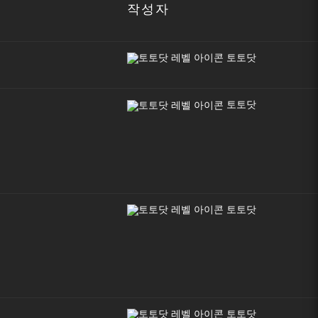
작성자
토토닷
토토닷
토토닷
토토닷