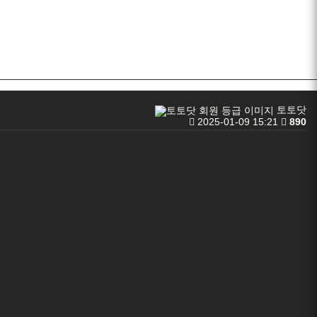
토토닷
2025-01-09 15:21
890