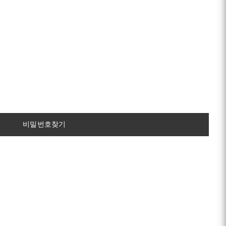
비밀번호찾기