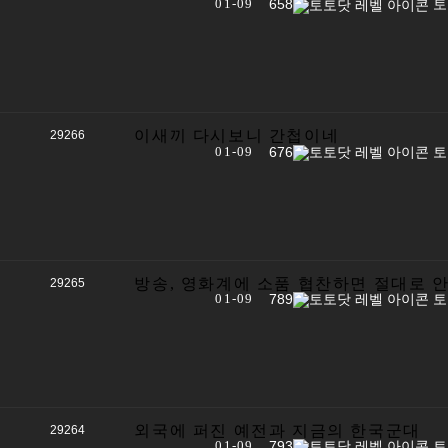
01-09
658
토
이새끼 다시보니 간첩이네
29266
01-09
676
토
방송, 영화계에 소품 협찬하면 절대로 
29265
01-09
789
토
외국에 퍼진 예전과 지금의 한국군대
29264
01-09
793
토