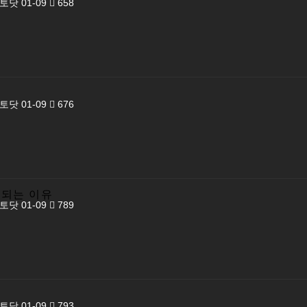
토닷
01-09
658
토닷
01-09
676
안되는 이유
토닷
01-09
789
토닷
01-09
793