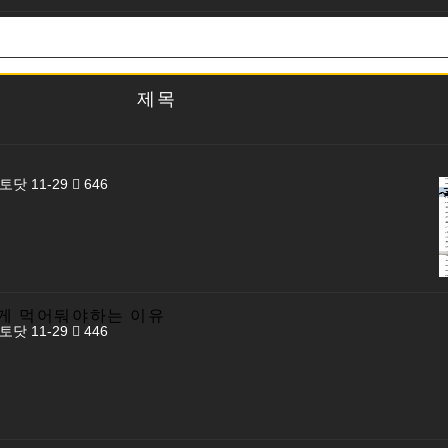
제목
토닷
11-29
646
지게 먹어둬야하는 이유
토닷
11-29
446