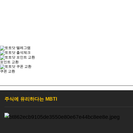
포인트 교환
쿠폰 교환
유머게시판
주식에 유리하다는 MBTI
본문