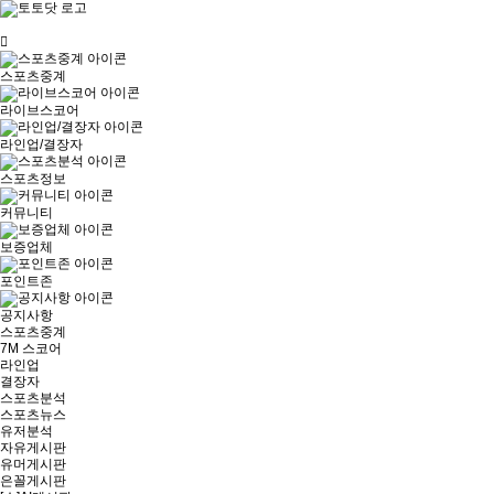
자
일
회
무료스포츠중계 토토닷
스포츠중계
라이브스코어
라인업/결장자
스포츠정보
커뮤니티
보증업체
포인트존
공지사항
스포츠중계
7M 스코어
라인업
결장자
스포츠분석
스포츠뉴스
유저분석
자유게시판
유머게시판
은꼴게시판