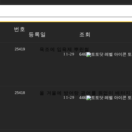
유머게시판
번호
등록일
조회
욕조에 입욕제 뿌린썰
25419
11-29
646
토
올 겨울에 방어랑 광어를 원없이 배터
25418
11-29
446
토