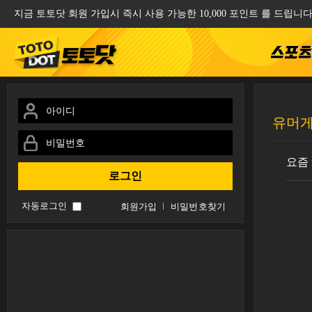
자
일
회
지금 토토닷 회원 가입시 즉시 사용 가능한 10,000 포인트 를 드립니다
스포
유머
요즘 
자동로그인
회원가입
비밀번호찾기
본문