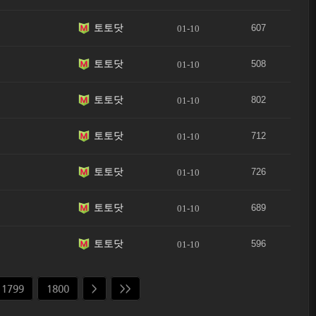
토토닷
607
01-10
토토닷
508
01-10
토토닷
802
01-10
토토닷
712
01-10
토토닷
726
01-10
토토닷
689
01-10
토토닷
596
01-10
1799
1800
>
>>