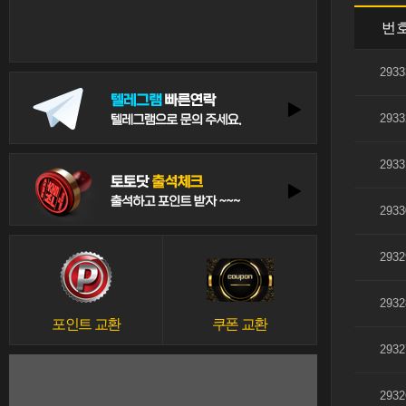
번
2933
2933
2933
2933
2932
2932
포인트 교환
쿠폰 교환
2932
2932