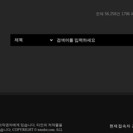
전체 56,258건
1796
 저작권자에게 있습니다. 타인의 저작물을
현재접속자
PYRIGHT © totodot.com. ALL