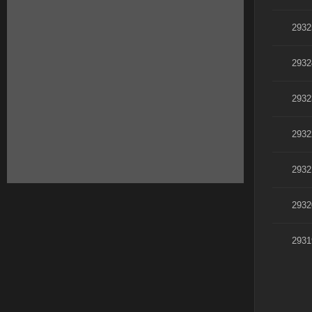
2932
2932
2932
2932
2932
2932
2931