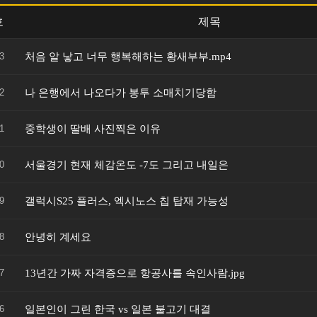
호
제목
3
처음 알 낳고 너무 행복해하는 황새부부.mp4
2
나 은행에서 나오다가 봉투 소매치기당함
1
중학생이 딸배 사진찍은 이유
0
서울경기 현재 체감온도 -7도 그리고 내일은
9
갤럭시S25 플러스, 엑시노스 칩 탑재 가능성
8
안녕히 계세요
7
13년간 가짜 자격증으로 항공사를 속인사람.jpg
6
일본인이 그린 한국 vs 일본 불고기 대결