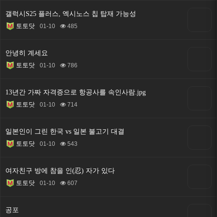
갤럭시S25 플러스, 엑시노스 칩 탑재 가능성
토토닷
01-10
485
안녕히 계세요
토토닷
01-10
786
13년간 가짜 자격증으로 항공사를 속인사람.jpg
토토닷
01-10
714
일본인이 그린 한국 vs 일본 불고기 대결
토토닷
01-10
543
여자친구 방에 참을 인(忍) 자가 있다
토토닷
01-10
607
공포