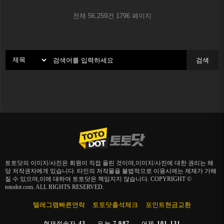
전체 56,259건
1796 페이지
검색
토토닷의 이미지/사진은 회원이 직접 올린 것이며,이미지/사진에 대한 권리는 해
당 저작권자에게 있습니다. 타인의 저작물을 불법적으로 이용시에는 제재가 가해
질 수 있으며,이에 대하여 토토닷은 책임지지 않습니다. COPYRIGHT ©
totodot.com. ALL RIGHTS RESERVED.
텔레그램빠른연락
토토닷출석체크
포인트현금교환
현재접속자
43
오늘
7,987
어제
101,131