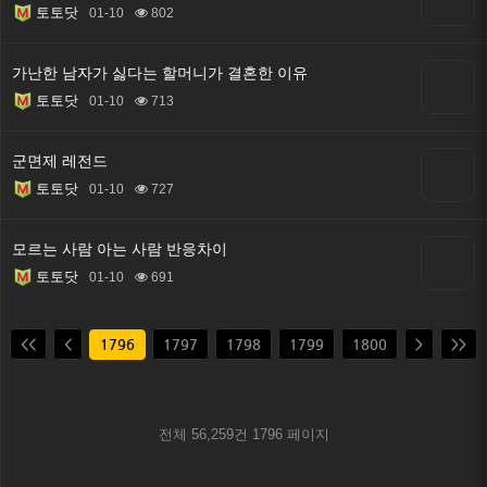
토토닷
01-10
802
가난한 남자가 싫다는 할머니가 결혼한 이유
토토닷
01-10
713
군면제 레전드
토토닷
01-10
727
모르는 사람 아는 사람 반응차이
토토닷
01-10
691
<<
<
1796
1797
1798
1799
1800
>
>>
전체 56,259건
1796 페이지