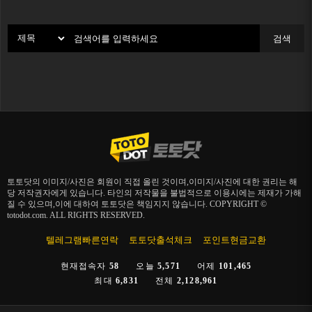
검색
토토닷의 이미지/사진은 회원이 직접 올린 것이며,이미지/사진에 대한 권리는 해
당 저작권자에게 있습니다. 타인의 저작물을 불법적으로 이용시에는 제재가 가해
질 수 있으며,이에 대하여 토토닷은 책임지지 않습니다. COPYRIGHT ©
totodot.com. ALL RIGHTS RESERVED.
텔레그램빠른연락
토토닷출석체크
포인트현금교환
현재접속자
58
오늘
5,571
어제
101,465
최대
6,831
전체
2,128,961