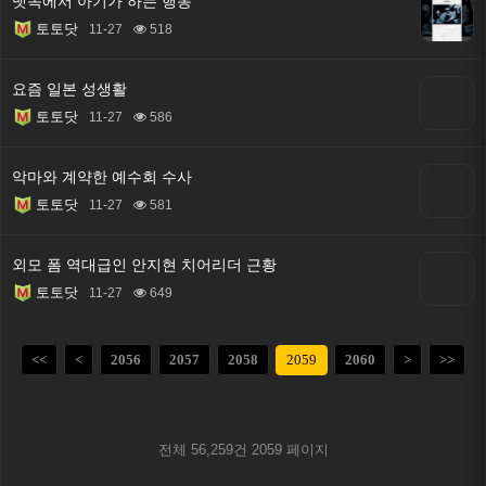
뱃속에서 아기가 하는 행동
토토닷
11-27
518
요즘 일본 성생활
토토닷
11-27
586
악마와 계약한 예수회 수사
토토닷
11-27
581
외모 폼 역대급인 안지현 치어리더 근황
토토닷
11-27
649
<<
<
2056
2057
2058
2059
2060
>
>>
전체 56,259건
2059 페이지