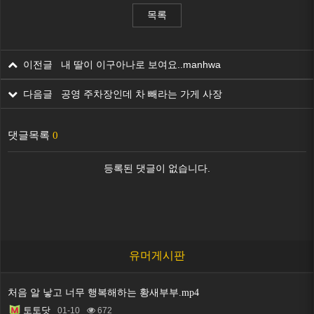
목록
이전글 내 딸이 이구아나로 보여요..manhwa
다음글 공영 주차장인데 차 빼라는 가게 사장
댓글목록
0
등록된 댓글이 없습니다.
유머게시판
처음 알 낳고 너무 행복해하는 황새부부.mp4
토토닷
01-10
672