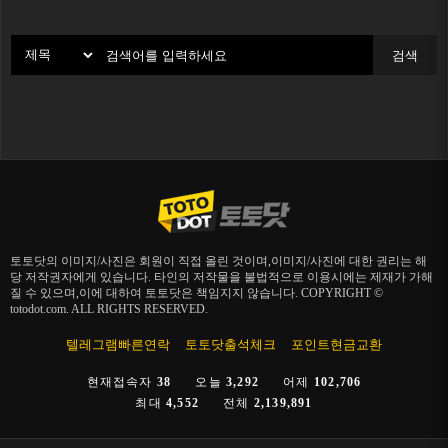
검색
토토닷의 이미지/사진은 회원이 직접 올린 것이며,이미지/사진에 대한 권리는 해
당 저작권자에게 있습니다. 타인의 저작물을 불법적으로 이용시에는 제재가 가해
질 수 있으며,이에 대하여 토토닷은 책임지지 않습니다. COPYRIGHT ©
totodot.com. ALL RIGHTS RESERVED.
텔레그램빠른연락
토토닷출석체크
포인트현금교환
현재접속자
38
오늘
3,292
어제
102,706
최대
4,552
전체
2,139,891