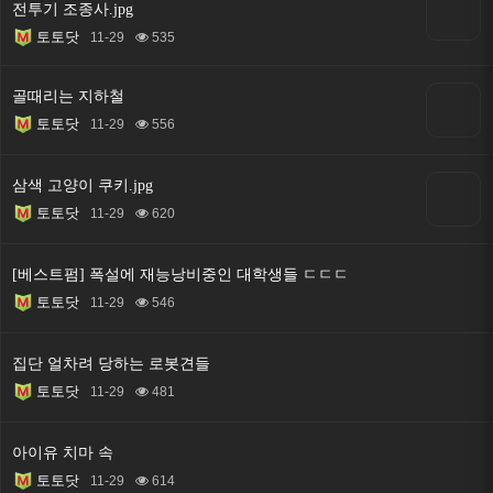
전투기 조종사.jpg
토토닷
11-29
535
골때리는 지하철
토토닷
11-29
556
삼색 고양이 쿠키.jpg
토토닷
11-29
620
[베스트펌] 폭설에 재능낭비중인 대학생들 ㄷㄷㄷ
토토닷
11-29
546
집단 얼차려 당하는 로봇견들
토토닷
11-29
481
아이유 치마 속
토토닷
11-29
614