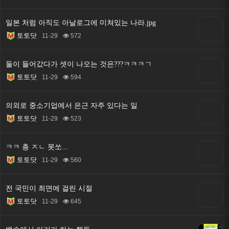
일본 처럼 아직도 아날로그에 미쳐있는 나라.jpg
토토닷
11-29
572
둘이 들어갔다가 셋이 나오는 것은???ㅋㅋㅋㄱ
토토닷
11-29
594
의외로 중소기업에서 은근 자주 있다는 일
토토닷
11-29
523
ㅋㅋ 총 ㅈㄴ 못쏘...
토토닷
11-29
560
전 국민이 최면에 걸린 시절
토토닷
11-29
645