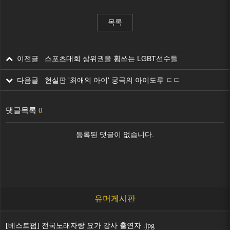
목록
이전글 스포츠대회 상위권을 휩쓰는 LGBT선수들
다음글 현실판 '최애의 아이' 궁극의 아이도루 ㄷㄷ
댓글목록
0
등록된 댓글이 없습니다.
유머게시판
[베스트펌] 전국노래자랑 요가 강사 출연자 .jpg