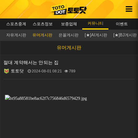
커뮤니티
스포츠중계
스포츠정보
보증업체
이벤트
자유게시판
유머게시판
은꼴게시판
[★]AI게시판
[★]BJ게시판
유머게시판
절대 계약해서는 안되는 집
토토닷
2024-08-01 08:21
789
본문