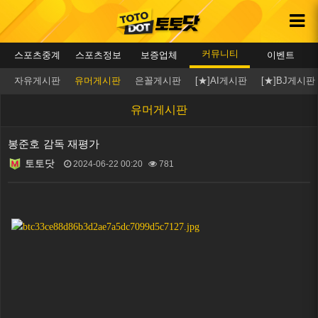
커뮤니티
스포츠중계
스포츠정보
보증업체
이벤트
자유게시판
유머게시판
은꼴게시판
[★]AI게시판
[★]BJ게시판
유머게시판
봉준호 감독 재평가
토토닷
2024-06-22 00:20
781
본문