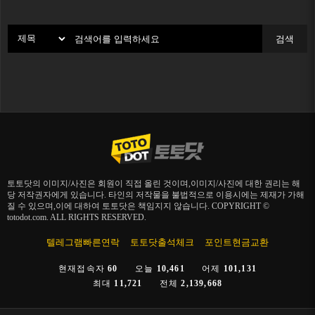
검색
토토닷의 이미지/사진은 회원이 직접 올린 것이며,이미지/사진에 대한 권리는 해
당 저작권자에게 있습니다. 타인의 저작물을 불법적으로 이용시에는 제재가 가해
질 수 있으며,이에 대하여 토토닷은 책임지지 않습니다. COPYRIGHT ©
totodot.com. ALL RIGHTS RESERVED.
텔레그램빠른연락
토토닷출석체크
포인트현금교환
현재접속자
60
오늘
10,461
어제
101,131
최대
11,721
전체
2,139,668