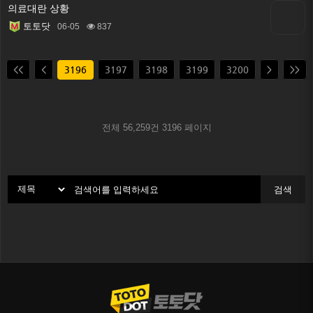
의료대란 상황
토토닷
06-05
837
<<
<
3196
3197
3198
3199
3200
>
>>
전체 56,259건
3196 페이지
검색