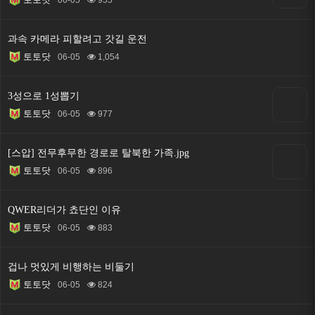
과속 카메라 피할려고 갓길 운전
토토닷
06-05
1,054
3성으로 1성뽑기
토토닷
06-05
977
[스압] 전무후무한 경로로 탈북한 가족.jpg
토토닷
06-05
896
QWER리더가 쵸단인 이유
토토닷
06-05
883
겁나 멋있게 비행하는 비둘기
토토닷
06-05
824