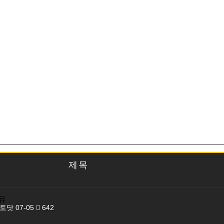
제목
유
토닷
07-05
642