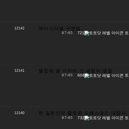
매미소리별 구분법
12142
07-05
721
토
벌집에 꿀 가지러 간 세명의 결말
12141
07-05
604
토
한 일본인의 할로윈 드레스코드 대참사
12140
07-05
732
토