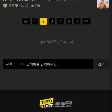
토토닷
01-19
276
<<
1
2
3
4
5
>
>>
전체 56,258건
2 페이지
검색