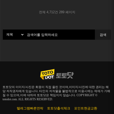
전체 4,712건
289 페이지
검색
토토닷의 이미지/사진은 회원이 직접 올린 것이며,이미지/사진에 대한 권리는 해
당 저작권자에게 있습니다. 타인의 저작물을 불법적으로 이용시에는 제재가 가해
질 수 있으며,이에 대하여 토토닷은 책임지지 않습니다. COPYRIGHT ©
totodot.com. ALL RIGHTS RESERVED.
텔레그램빠른연락
토토닷출석체크
포인트현금교환