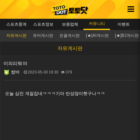
커뮤니티
스포츠중계
스포츠정보
보증업체
이벤트
자유게시판
유머게시판
은꼴게시판
[★]AI게시판
[★]BJ게시판
자유게시판
이의리뭐야
쌈바
2023-05-30 19:30
379
본문
오늘 삼진 개잘잡네ㅋㅋㅋ기아 반성많이햇구나ㅋㅋ