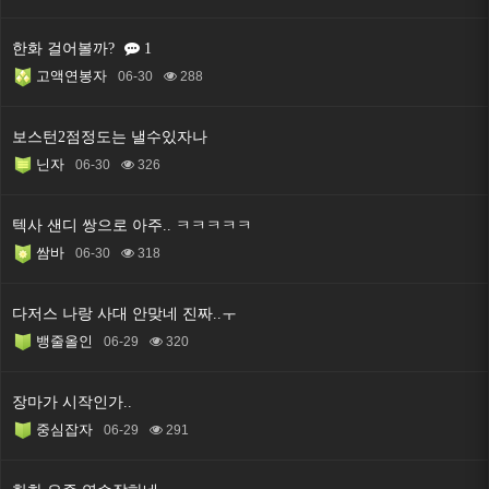
한화 걸어볼까?
1
고액연봉자
06-30
288
보스턴2점정도는 낼수있자나
닌자
06-30
326
텍사 샌디 쌍으로 아주.. ㅋㅋㅋㅋㅋ
쌈바
06-30
318
다저스 나랑 사대 안맞네 진짜..ㅜ
뱅줄올인
06-29
320
장마가 시작인가..
중심잡자
06-29
291