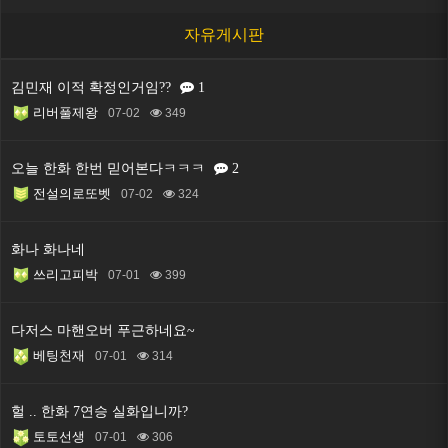
자유게시판
김민재 이적 확정인거임??
1
리버풀제왕
07-02
349
오늘 한화 한번 믿어본다ㅋㅋㅋ
2
전설의로또벳
07-02
324
화나 화나네
쓰리고피박
07-01
399
다저스 마핸오버 푸근하네요~
베팅천재
07-01
314
헐 .. 한화 7연승 실화입니까?
토토선생
07-01
306