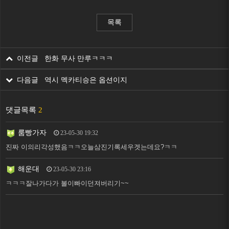
목록
이전글 한화 무사 만루ㅋㅋㅋ
다음글 역시 멕카티승은 옵션이지
댓글목록
2
룸빵가자
23-05-30 19:32
진짜 이의리각성했음ㅋㅋ오늘삼진기록세우겟는데요?ㅋㅋ
해운대
23-05-30 23:16
ㅋㅋㅋ잘나가다가 볼이빠이던져버리기~~