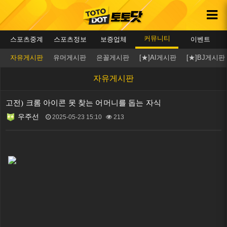
커뮤니티
스포츠중계
스포츠정보
보증업체
이벤트
자유게시판
유머게시판
은꼴게시판
[★]AI게시판
[★]BJ게시판
자유게시판
고전) 크롬 아이콘 못 찾는 어머니를 돕는 자식
우주선
2025-05-23 15:10
213
본문