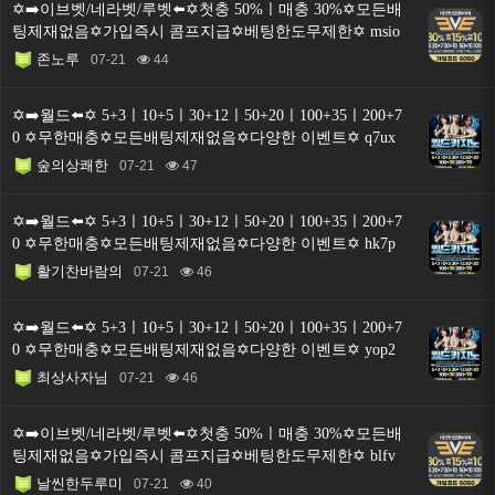
✡️➡️이브벳/네라벳/루벳⬅️✡️첫충 50%ㅣ매충 30%✡️모든배
팅제재없음✡️가입즉시 콤프지급✡️베팅한도무제한✡️ msio
존노루
07-21
44
✡️➡️월드⬅️✡️ 5+3ㅣ10+5ㅣ30+12ㅣ50+20ㅣ100+35ㅣ200+7
0 ✡️무한매충✡️모든배팅제재없음✡️다양한 이벤트✡️ q7ux
숲의상쾌한
07-21
47
✡️➡️월드⬅️✡️ 5+3ㅣ10+5ㅣ30+12ㅣ50+20ㅣ100+35ㅣ200+7
0 ✡️무한매충✡️모든배팅제재없음✡️다양한 이벤트✡️ hk7p
활기찬바람의
07-21
46
✡️➡️월드⬅️✡️ 5+3ㅣ10+5ㅣ30+12ㅣ50+20ㅣ100+35ㅣ200+7
0 ✡️무한매충✡️모든배팅제재없음✡️다양한 이벤트✡️ yop2
최상사자님
07-21
46
✡️➡️이브벳/네라벳/루벳⬅️✡️첫충 50%ㅣ매충 30%✡️모든배
팅제재없음✡️가입즉시 콤프지급✡️베팅한도무제한✡️ blfv
날씬한두루미
07-21
40