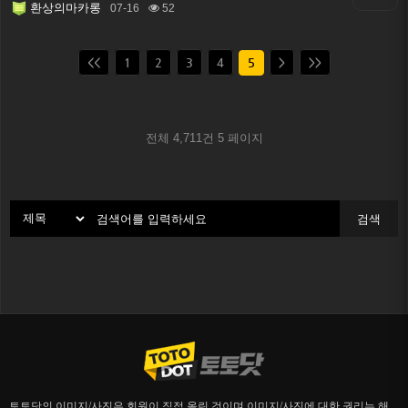
환상의마카롱
07-16
52
<<
1
2
3
4
5
>
>>
전체 4,711건
5 페이지
검색
토토닷의 이미지/사진은 회원이 직접 올린 것이며,이미지/사진에 대한 권리는 해