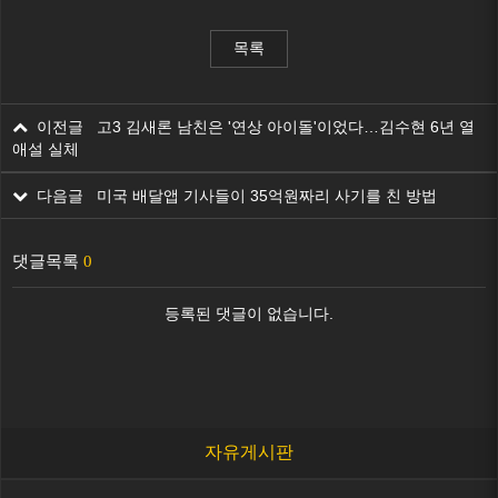
목록
이전글 고3 김새론 남친은 '연상 아이돌'이었다…김수현 6년 열
애설 실체
다음글 미국 배달앱 기사들이 35억원짜리 사기를 친 방법
댓글목록
0
등록된 댓글이 없습니다.
자유게시판