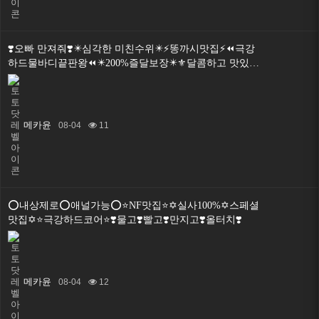
❣️오빠 만져줘❣️✴️심각한 미친수위✴️⚡똥까시맛집⚡⏪극강
하드물바디끝판왕⏪✴️200%즐달보장✴️⚜️달콤하고 맛있는
즐달의 명소⚜️
메카윤
08-04
11
⭕내상제로⭕애널가능⭕⭐NF맛집⭐✡️실사100%✡️스페셜
맛집✡️⭐️극강하드코어⭐️❣️물고❣️빨고❣️만지고❣️올터치❣️
메카윤
08-04
12