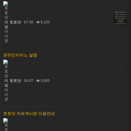
토토닷
07-30
6,155
온라인카지노 설명
토토닷
04-07
5,905
토토닷 자유게시판 이용안내