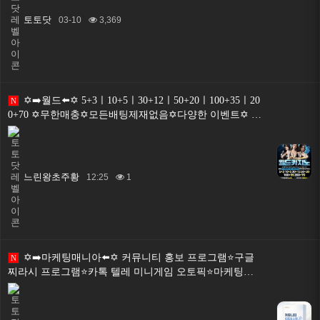
토토닷
03-10
3,369
✡️➡️월드⬅️✡️ 5+3ㅣ10+5ㅣ30+12ㅣ50+20ㅣ100+35ㅣ20
N
0+70 ✡️무한매충✡️모든배팅제재없음✡️다양한 이벤트✡️ u9
ue
느린왕초주황
12:25
1
✡️➡️마케팅매니아⬅️✡️ 커뮤니티 홍보 프로그램⭐️구글
N
찌라시 프로그램⭐️카톡 텔레 미니게임 오토픽⭐️마케팅프
로그램✡️ i5oz