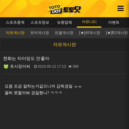
커뮤니티
스포츠중계
스포츠정보
보증업체
이벤트
자유게시판
유머게시판
은꼴게시판
[★]AI게시판
[★]BJ게시판
자유게시판
한화는 타이밍도 안좋아
토사장이씨
2023-05-12 17:13
396
본문
요즘 조금 잘하는거같으니까 감독경질 ㅠㅠ
꼴찌 못할까봐 경질했나? ㅋㅋㅋ