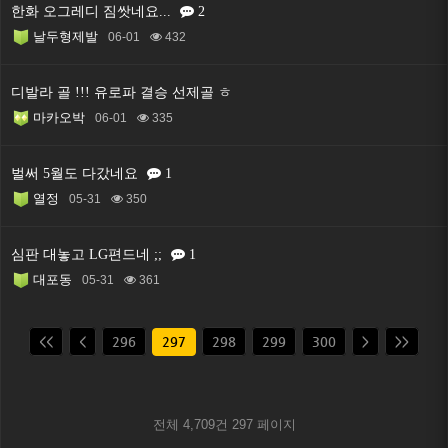
한화 오그레디 짐쌋네요...
2
날두형제발
06-01
432
디발라 골 !!! 유로파 결승 선제골 ㅎ
마카오박
06-01
335
벌써 5월도 다갔네요
1
열정
05-31
350
심판 대놓고 LG편드네 ;;
1
대포동
05-31
361
<<
<
296
297
298
299
300
>
>>
전체 4,709건
297 페이지