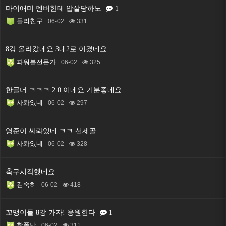
마이애미 덴버한테 압살당하노
1
둘리친구
06-02
331
8강 올라갔네요 3대2로 이겼네요
파워볼전문가
06-02
325
한골더 ㅋㅋㅋ 2:0 이네요 기분좋네요
사롸있네
06-02
297
영준이 싸롸있네 ㅋㅋ 선제골
사롸있네
06-02
328
축구시작했네요
김숙히
06-02
418
꼬맹이들 8강 가자! 응원한다
1
한폴낙
06-02
311