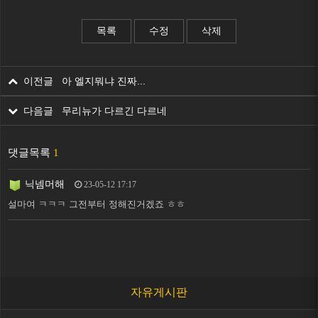
목록
수정
삭제
이전글 아 엘지뭐냐 진짜...
다음글 무리뉴가 다르긴 다르네
댓글목록
1
닉넴머해
23-05-12 17:17
설마여 ㅋㅋㅋ 그전부터 정해진거겠죠 ㅎㅎ
자유게시판