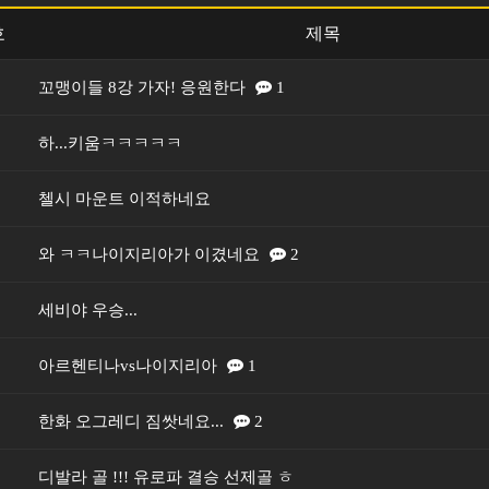
호
제목
꼬맹이들 8강 가자! 응원한다
1
하...키움ㅋㅋㅋㅋㅋ
첼시 마운트 이적하네요
와 ㅋㅋ나이지리아가 이겼네요
2
세비야 우승...
아르헨티나vs나이지리아
1
한화 오그레디 짐쌋네요...
2
디발라 골 !!! 유로파 결승 선제골 ㅎ