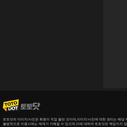
토토닷의 이미지/사진은 회원이 직접 올린 것이며,이미지/사진에 대한 권리는 해당
불법적으로 이용시에는 제재가 가해질 수 있으며,이에 대하여 토토닷은 책임지지 않습니다. CO