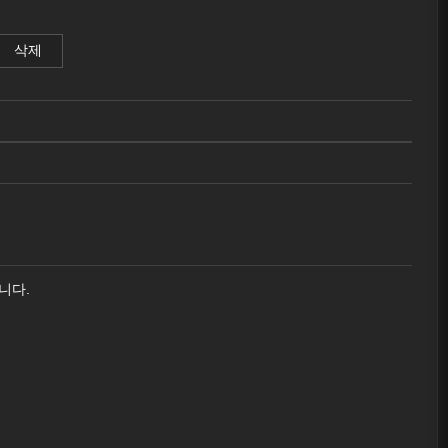
삭제
니다.