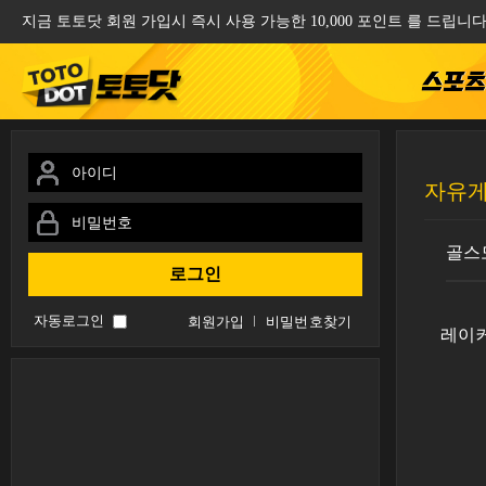
자
일
회
지금 토토닷 회원 가입시 즉시 사용 가능한 10,000 포인트 를 드립니다
스포
자유
골스
자동로그인
회원가입
비밀번호찾기
본문
레이커