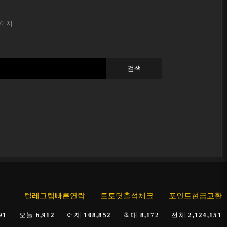
페이지
검색
텔레그램빠른연락
토토닷출석체크
포인트현금교환
91
오늘
6,912
어제
108,852
최대
8,172
전체
2,124,151