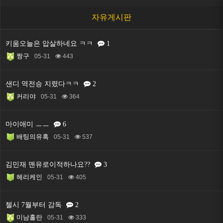
자유게시판
키움오늘은 압살하네요 ㅋㅋ
1
짱구
05-31
443
샌디 역전승 지렸다ㅋㅋ
2
커리야
05-31
364
마이애미 ㅡㅡ
6
배팅의유혹
05-31
537
김민재 맨유로이적하나요??
3
헤리케인
05-31
405
첼시 7월부터 감독
2
미남홀란
05-31
333