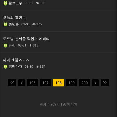
믈브고수
03-31
356
오늘의 흥민손
흥민손
03-31
375
토트넘 선제골 먹힌거 에바띠
퓨전
03-31
313
다마 개꿀ㅅㅅㅅ
룸빵가자
03-30
327
<<
<
196
197
198
199
200
>
>>
전체 4,709건
198 페이지