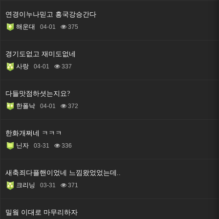
연경이누나믿고 흥국강승간다
해운대
04-01
375
경기도없고 재미도없네
사랑
04-01
337
다들맛점하셧는지요?
한폴낙
04-01
372
한화개쩌네 ㅋㅋㅋ
닌자
03-31
336
새축죄다플핸이었네 느낌왔었었는데..
크리닝
03-31
371
밀웤 이대로 마무리하자