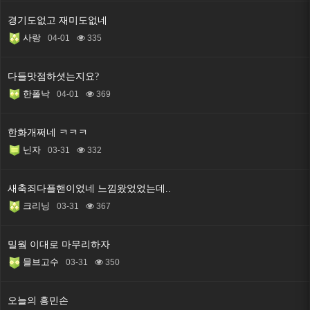
경기도없고 재미도없네
사랑
04-01
335
다들맛점하셧는지요?
한폴낙
04-01
369
한화개쩌네 ㅋㅋㅋ
닌자
03-31
332
새축죄다플핸이었네 느낌왔었었는데..
크리닝
03-31
367
밀웤 이대로 마무리하자
믈브고수
03-31
350
오늘의 흥민손