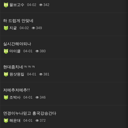
믈브고수
04-02
342
하 드럽게 안맞네
지궅
04-02
349
실시간해야되나
마이클
04-01
380
현대좀치네ㅋㅋㅋ
원샷원킬
04-01
381
저메추저메추!!
조박사
04-01
346
연경이누나믿고 흥국강승간다
해운대
04-01
372