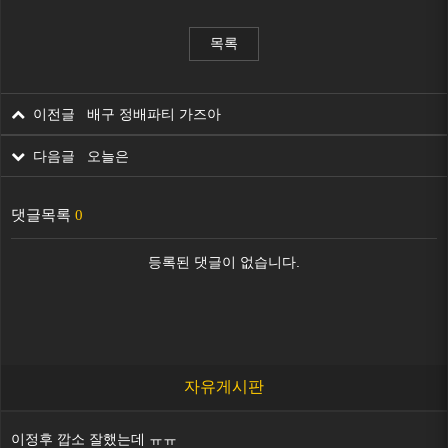
목록
이전글 배구 정배파티 가즈아
다음글 오늘은
댓글목록
0
등록된 댓글이 없습니다.
자유게시판
이정후 깝소 잘했는데 ㅠㅠ