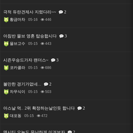
극적 듀란견제사 지렸다리~~
2
황금마차
05-16
446
아침반 믈브 영혼 탑승합시다
3
믈브고수
05-15
443
시즌우승드가자 랜더스~
3
코카콜라
05-15
686
볼만한 경기가없네...
2
차무식이
05-15
503
아스날 먹.. 2위 확정하는날인듯 합니다
2
대포동
05-15
472
맨시티 오늘도 무난하게 이겨보자
2