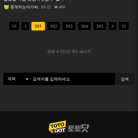
중계하는아가씨
05-22
460
<<
<
301
302
303
304
305
>
>>
전체 4,711건
301 페이지
검색