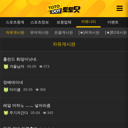
커뮤니티
스포츠중계
스포츠정보
보증업체
이벤트
자유게시판
유머게시판
은꼴게시판
[★]AI게시판
[★]BJ게시판
자유게시판
홀란드 화많이낫네..
겨울남자
05-05
373
정배데이네
마이클
05-05
366
레알 머하노 ㅡㅡ 넣어라좀
주기자간다
05-04
345