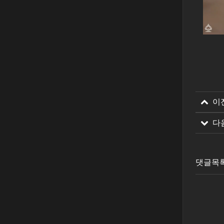
이전
다음
댓글목