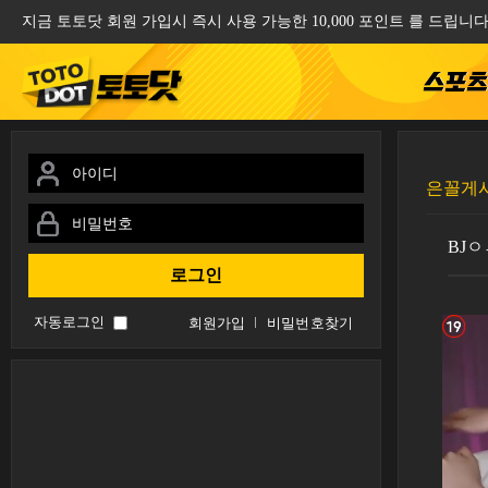
지금 토토닷 회원 가입시 즉시 사용 가능한 10,000 포인트 를 드립니다
스포
은꼴게
BJ
본문
자동로그인
회원가입
비밀번호찾기