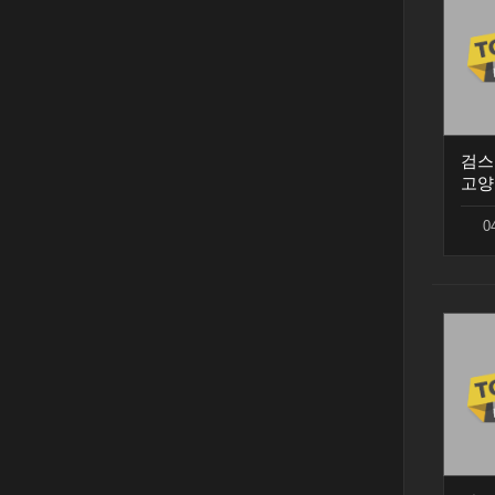
검스
고양
0