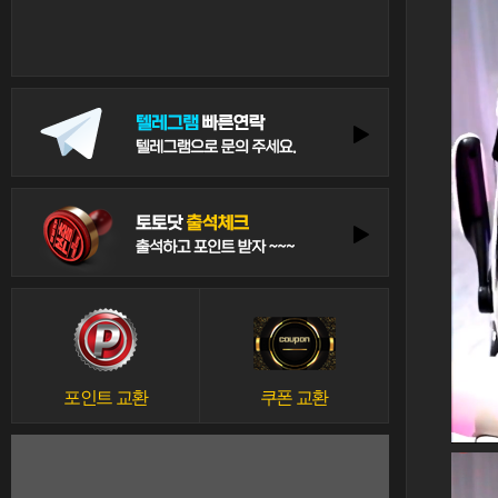
포인트 교환
쿠폰 교환