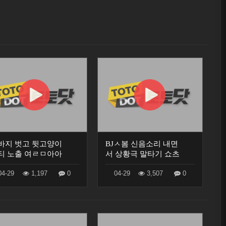
바지 벗고 뒷고양이
BJㅅ봄 신음소리 내면
티 노출 여ㄹㅁ아아
서 상황극 말타기 쇼츠
04-29
1,197
0
04-29
3,507
0