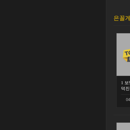
은꼴
1 보뎅이 문지르는 육
덕진
이 (
04