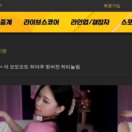
!
회원가입
츠중계
라이브스코어
라인업/결장자
스
시판
ㅇㅅ아 모또모또 하야쿠 뒷버전 허리놀림