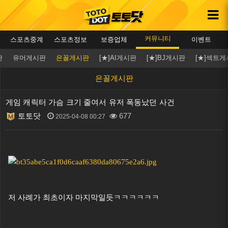
커뮤니티
스포츠중계
스포츠정보
보증업체
이벤트
판
유머게시판
은꼴게시판
[★]AI게시판
[★]BJ게시판
[★]섹트
은꼴게시판
게임 캐릭터 가슴 크기 줄여서 유저 폭동났던 사건
토토닷
677
2025-04-08 00:27
본문
저 사례가 최초이자 마지막일듯ㅋㅋㅋㅋㅋㅋ