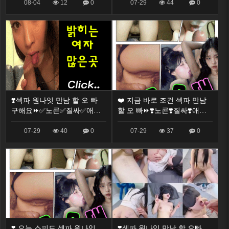
0% 실사⭐ 프리미엄 데이트
08-04
12
0
매⚡마인드⚡Ⓜ️심각한 미친수
07-29
44
0
맛집⭐✴️흥분되는밤 만들어
위Ⓜ️☀️후회없는 선택☀️
드리겠습니다✴️
❣️섹파 원나잇 만남 할 오 빠
❤️ 지금 바로 조건 섹파 만남
구해요⏩✅노콘✅질싸✅애널
할 오 빠⏩❣️노콘❣️질싸❣️애
✅애무✅입사✅
널❣️애무❣️입사❣️
07-29
40
0
07-29
37
0
❣️ 오늘 스피드 섹파 원나잇
❣️섹파 원나잇 만남 할 오빠